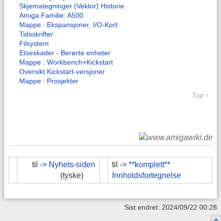
Skjemategninger (Vektor) Historie
Amiga Familie: A500
Mappe : Ekspansjoner, I/O-Kort
Tidsskrifter
Filsystem
Etseskader - Berørte enheter
Mappe : Workbench+Kickstart
Oversikt Kickstart-versjoner
Mappe : Prosjekter
Top ↑
til
-> Nyhets-siden
til
-> **komplett**
(tyske)
Innholdsfortegnelse
Sist endret: 2024/09/22 00:28