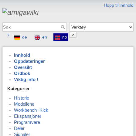
Hopp til innhold
>
?
de
en
no
Innhold
Oppdateringer
Oversikt
Ordbok
Viktig info !
Kategorier
Historie
Modellene
Workbench+Kick
Ekspansjoner
Programvare
Deler
Signaler