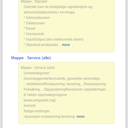
Mappe : Signaler
Oversikt over de forskjellige signallinjene og
adresse/databussene i en Amiga.
* Adressebussen
* Databussen
* Reset
* Grensesnitt
* Input/Output (den elektroniske delen)
* Standard-protokoller...
more
Mappe : Service (alle)
Mappe : Service (alle)
Underkategorier:
GrunnleggendeServiceinfo, generelle servicetips,
...VedlikeholdRestaurering, bevaring,...Reparasjonog
Feilsøking, ...OppgraderingRevisjoner, oppdateringer, ...
til Vektor-skjemategningene
[www.amigawiki.org]
Innhold
Nylige endringer
reparasjon restaurering bevaring
more