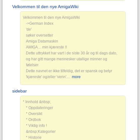
Velkommen til den nye AmigaWiki
Velkommen til den nye AmigaWiki
->German Index
'de'
søker oversetter
Amiga Datamaskin
AMIGA ... min kjæreste !!
Dette uttrykket har vart i de siste 30 år og til dags dato,
og har gitt mange mennesker utallige minner og
følelser.
Dette navnet er ikke tilfeldig, det er spansk og betyr
'kjæreste' og/eller 'venn'....
more
sidebar
* Innhold &nbsp;
* Oppdateringer
* Oversikt
* Ordbok
* Viktig info !
&nbsp;Kategorier
* Historie