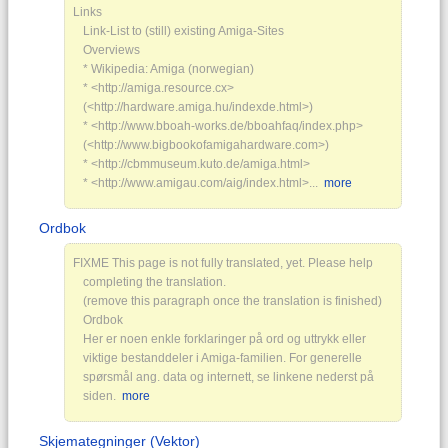
Links
Link-List to (still) existing Amiga-Sites
Overviews
* Wikipedia: Amiga (norwegian)
* <http://amiga.resource.cx>
(<http://hardware.amiga.hu/indexde.html>)
* <http://www.bboah-works.de/bboahfaq/index.php>
(<http://www.bigbookofamigahardware.com>)
* <http://cbmmuseum.kuto.de/amiga.html>
* <http://www.amigau.com/aig/index.html>...
more
Ordbok
FIXME This page is not fully translated, yet. Please help
completing the translation.
(remove this paragraph once the translation is finished)
Ordbok
Her er noen enkle forklaringer på ord og uttrykk eller
viktige bestanddeler i Amiga-familien. For generelle
spørsmål ang. data og internett, se linkene nederst på
siden.
more
Skjemategninger (Vektor)