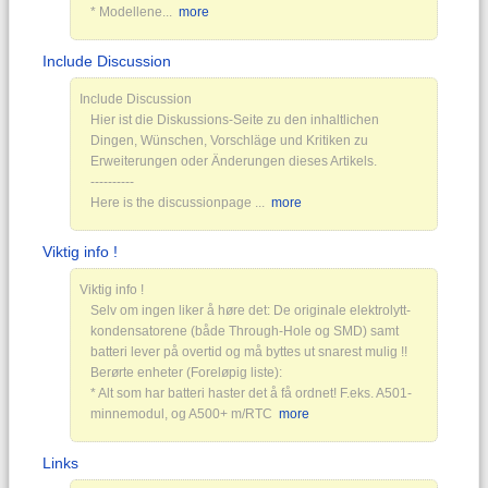
* Modellene...
more
Include Discussion
Include Discussion
Hier ist die Diskussions-Seite zu den inhaltlichen
Dingen, Wünschen, Vorschläge und Kritiken zu
Erweiterungen oder Änderungen dieses Artikels.
----------
Here is the discussionpage ...
more
Viktig info !
Viktig info !
Selv om ingen liker å høre det: De originale elektrolytt-
kondensatorene (både Through-Hole og SMD) samt
batteri lever på overtid og må byttes ut snarest mulig !!
Berørte enheter (Foreløpig liste):
* Alt som har batteri haster det å få ordnet! F.eks. A501-
minnemodul, og A500+ m/RTC
more
Links