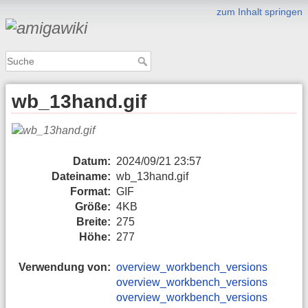
zum Inhalt springen
wb_13hand.gif
Datum:
2024/09/21 23:57
Dateiname:
wb_13hand.gif
Format:
GIF
Größe:
4KB
Breite:
275
Höhe:
277
Verwendung von:
overview_workbench_versions
overview_workbench_versions
overview_workbench_versions