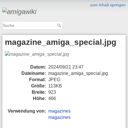
zum Inhalt springen
magazine_amiga_special.jpg
Datum:
2024/09/21 23:47
Dateiname:
magazine_amiga_special.jpg
Format:
JPEG
Größe:
113KB
Breite:
923
Höhe:
466
Verwendung von:
magazines
magazines