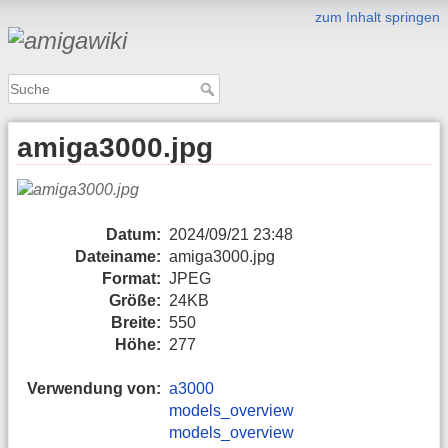
zum Inhalt springen
amiga3000.jpg
Datum:
2024/09/21 23:48
Dateiname:
amiga3000.jpg
Format:
JPEG
Größe:
24KB
Breite:
550
Höhe:
277
Verwendung von:
a3000
models_overview
models_overview