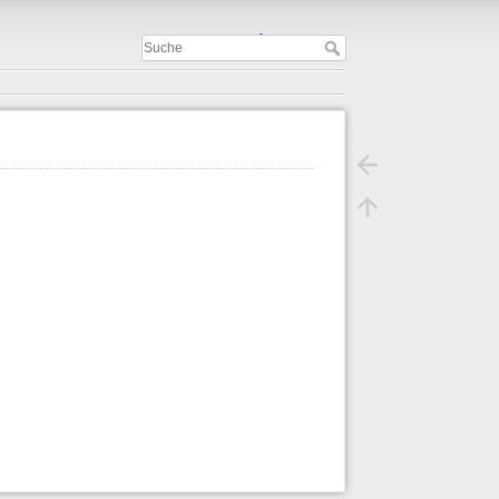
Important
.