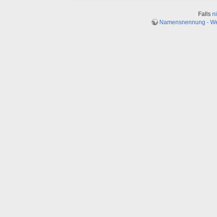
Falls
n
Namensnennung - Weit