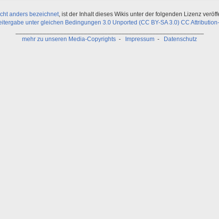
icht anders bezeichnet
, ist der Inhalt dieses Wikis unter der folgenden Lizenz veröffe
ergabe unter gleichen Bedingungen 3.0 Unported (CC BY-SA 3.0) CC Attribution-
_______________________________________________________
mehr zu unseren Media-Copyrights
-
Impressum
-
Datenschutz