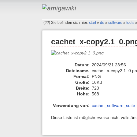
(??)
Sie befinden sich hier:
start
»
de
»
software
»
tools
cachet_x-copy2.1_0.pn
Datum:
2024/09/21 23:56
Dateiname:
cachet_x-copy2.1_0.p
Format:
PNG
Größe:
16KB
Breite:
720
Höhe:
568
Verwendung von:
cachet_software_suite
Diese Liste ist möglicherweise nicht vollstä