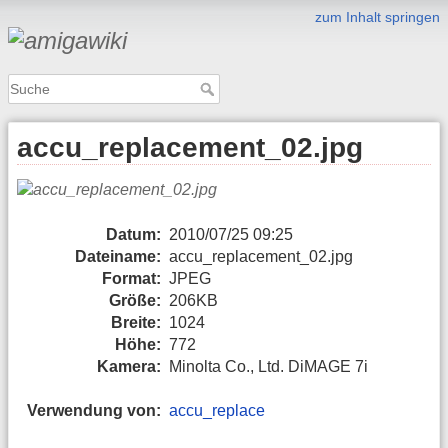
zum Inhalt springen
accu_replacement_02.jpg
Datum:
2010/07/25 09:25
Dateiname:
accu_replacement_02.jpg
Format:
JPEG
Größe:
206KB
Breite:
1024
Höhe:
772
Kamera:
Minolta Co., Ltd. DiMAGE 7i
Verwendung von:
accu_replace