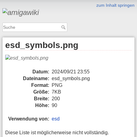
zum Inhalt springen
esd_symbols.png
Datum:
2024/09/21 23:55
Dateiname:
esd_symbols.png
Format:
PNG
Größe:
7KB
Breite:
200
Höhe:
90
Verwendung von:
esd
Diese Liste ist möglicherweise nicht vollständig.