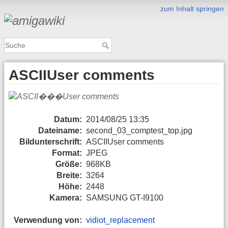
zum Inhalt springen
ASCIIUser comments
Datum:
2014/08/25 13:35
Dateiname:
second_03_comptest_top.jpg
Bildunterschrift:
ASCIIUser comments
Format:
JPEG
Größe:
968KB
Breite:
3264
Höhe:
2448
Kamera:
SAMSUNG GT-I9100
Verwendung von:
vidiot_replacement