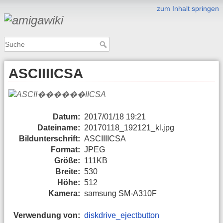
zum Inhalt springen
ASCIIIICSA
Datum:
2017/01/18 19:21
Dateiname:
20170118_192121_kl.jpg
Bildunterschrift:
ASCIIIICSA
Format:
JPEG
Größe:
111KB
Breite:
530
Höhe:
512
Kamera:
samsung SM-A310F
Verwendung von:
diskdrive_ejectbutton