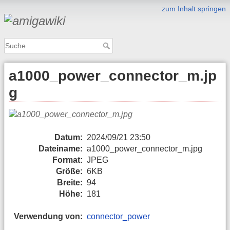
zum Inhalt springen
a1000_power_connector_m.jp
g
Datum:
2024/09/21 23:50
Dateiname:
a1000_power_connector_m.jpg
Format:
JPEG
Größe:
6KB
Breite:
94
Höhe:
181
Verwendung von:
connector_power