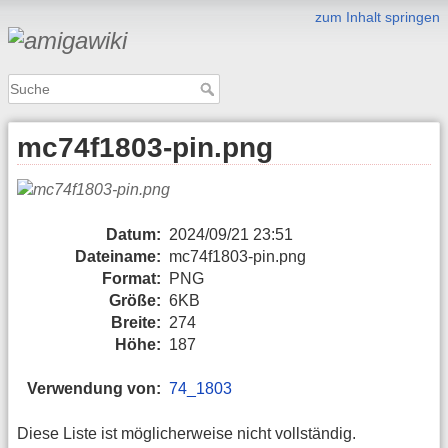
zum Inhalt springen
mc74f1803-pin.png
Datum:
2024/09/21 23:51
Dateiname:
mc74f1803-pin.png
Format:
PNG
Größe:
6KB
Breite:
274
Höhe:
187
Verwendung von:
74_1803
Diese Liste ist möglicherweise nicht vollständig.