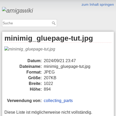
zum Inhalt springen
minimig_gluepage-tut.jpg
Datum:
2024/09/21 23:47
Dateiname:
minimig_gluepage-tut.jpg
Format:
JPEG
Größe:
207KB
Breite:
1022
Höhe:
894
Verwendung von:
collecting_parts
Diese Liste ist möglicherweise nicht vollständig.