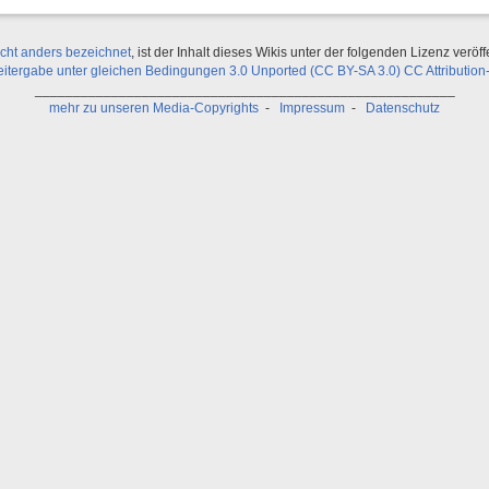
icht anders bezeichnet
, ist der Inhalt dieses Wikis unter der folgenden Lizenz veröffe
ergabe unter gleichen Bedingungen 3.0 Unported (CC BY-SA 3.0) CC Attribution-
_______________________________________________________
mehr zu unseren Media-Copyrights
-
Impressum
-
Datenschutz