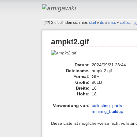
(??)
Sie befinden sich hier:
start
»
de
»
misc
»
collecting
ampkt2.gif
Datum:
2024/09/21 23:44
Dateiname:
ampkt2.gif
Format:
GIF
Größe:
961B
Breite:
18
Höhe:
18
Verwendung von:
collecting_parts
minimig_buildup
Diese Liste ist möglicherweise nicht vollstä