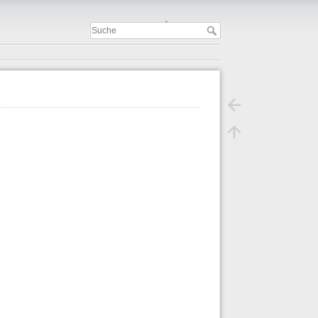
Important
.