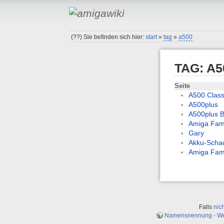
(??)
Sie befinden sich hier:
start
»
tag
»
a500
TAG: A5
Seite
A500 Class
A500plus
A500plus B
Amiga Fami
Gary
Akku-Scha
Amiga Fami
Falls
nic
Namensnennung - Weit