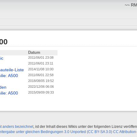
~~ RM:
00
Datum
ic
2011/06/01 23:08
2011/06/01 23:11
auteile-Liste
2014/11/08 10:00
lie: A500
2011/06/01 22:58
2018/08/05 19:52
den
2022/12/06 06:06
lie: A500
2015/09/09 09:33
ht anders bezeichnet
, ist der Inhalt dieses Wikis unter der folgenden Lizenz veröffent
ergabe unter gleichen Bedingungen 3.0 Unported (CC BY-SA 3.0) CC Attribution-